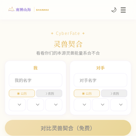
☰
🌙
✦ CyberFate ✦
灵兽契合
看看你们的本源灵兽能量系合不合
我
对手
☀ 公历
☽ 农历
☀ 公历
☽ 农历
对比灵兽契合（免费）